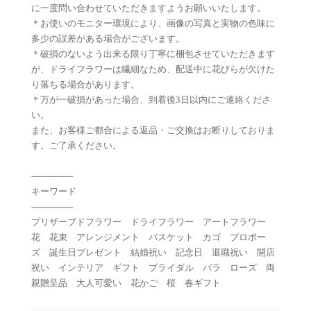
に一度問い合わせていただきますようお願いいたします。
＊お使いのモニター環境により、画像の写真と実物の色味に
多少の誤差がある場合がございます。
＊破損のないよう出来る限り丁寧に梱包させていただきます
が、ドライフラワーは繊細なため、配送中に花びらが欠けた
り落ちる場合があります。
＊万が一破損があった場合、到着後3日以内にご連絡くださ
い。
また、お客様ご都合による返品・ご交換はお断りしておりま
す。ご了承ください。
---------------
キーワード
---------------
プリザーブドフラワー ドライフラワー アートフラワー
花 花束 アレンジメント バスケット カゴ プロポー
ズ 誕生日プレゼント 結婚祝い 記念日 退職祝い 開店
祝い インテリア ギフト ブライダル バラ ローズ 両
親贈呈品 大人可愛い 花かご 桜 春ギフト